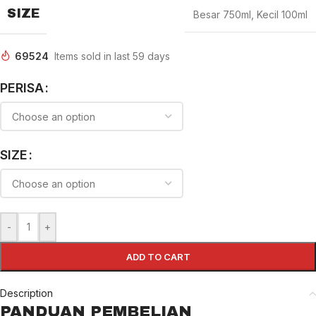
SIZE
Besar 750ml
,
Kecil 100ml
69524
Items sold in last 59 days
PERISA
SIZE
-
+
ADD TO CART
Description
PANDUAN PEMBELIAN