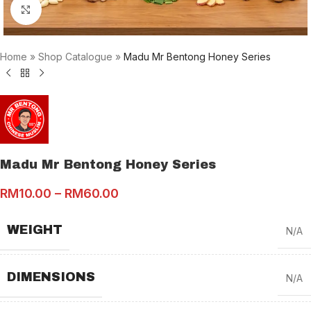
Click to enlarge
Home
»
Shop Catalogue
»
Madu Mr Bentong Honey Series
Madu Mr Bentong Honey Series
RM
10.00
–
RM
60.00
WEIGHT
N/A
DIMENSIONS
N/A